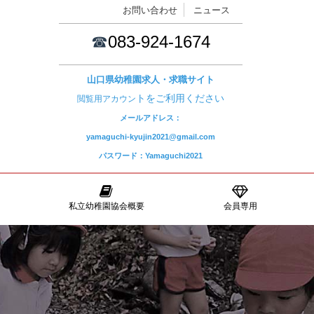
お問い合わせ
ニュース
☎
083-924-1674
山口県幼稚園求人・求職サイト
トをご利用ください
閲覧用アカウン
メールアドレス：
yamaguchi-kyujin2021@gmail.com
パスワード：Yamaguchi2021
私立幼稚園協会概要
会員専用