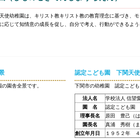
天使幼稚園は、キリスト教キリスト教の教育理念に基づき、モ
に応じて知情意の成長を促し、自分で考え、行動ができるよう
景
認定こども園 下関天使
園の園舎全景です。
下関市の幼稚園 認定こども
法人名
学校法人 信望
園 名
認定こども園
理事長名
原田 豊己（
園長名
真浦 秀樹（
創立年月日
１９５２年 