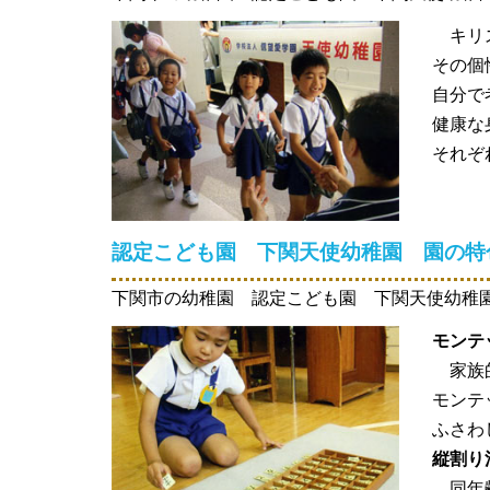
キリス
その個
自分で
健康な
それぞ
認定こども園 下関天使幼稚園 園の特
下関市の幼稚園 認定こども園 下関天使幼稚
モンテ
家族的
モンテ
ふさわ
縦割り
同年齢