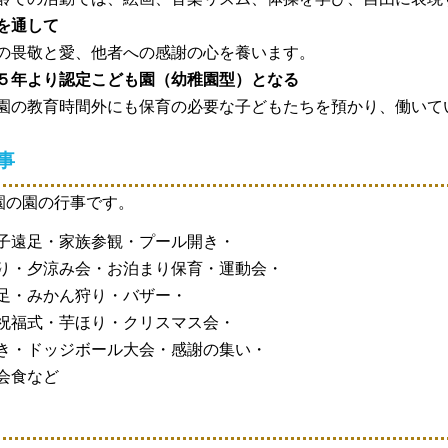
を通して
畏敬と愛、他者への感謝の心を養います。
５年より認定こども園（幼稚園型）となる
の教育時間外にも保育の必要な子どもたちを預かり、働いて
事
園の園の行事です。
子遠足・家族参観・プール開き・
り・夕涼み会・お泊まり保育・運動会・
足・みかん狩り・バザー・
祝福式・芋ほり・クリスマス会・
き・ドッジボール大会・感謝の集い・
会食など