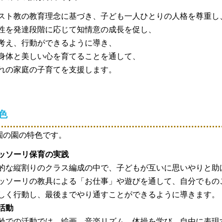
ト教の教育理念に基づき、子ども一人ひとりの人格を尊重し
性を発達段階に応じて知情意の成長を促し、
考え、行動ができるように導き、
身体と美しい心を育てることを通して、
れの家庭の子育てを支援します。
色
園の園の特色です。
ッソーリ保育の実践
な縦割りのクラス編成の中で、子どもが互いに思いやりと助
ッソーリの教具による「お仕事」や遊びを通して、自分でもの
しく行動し、最後までやり通すことができるように導きます。
活動
での活動では、絵画、音楽リズム、体操を学び、自由に表現