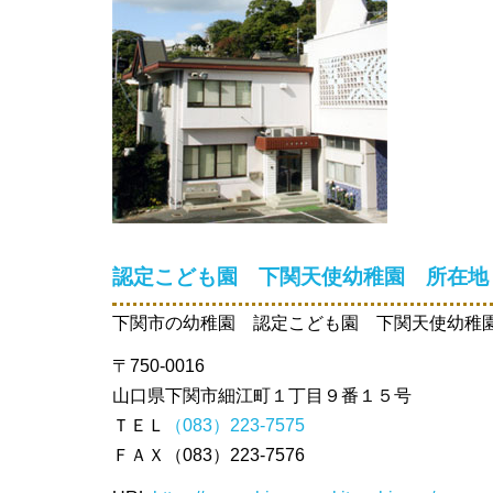
認定こども園 下関天使幼稚園 所在地
下関市の幼稚園 認定こども園 下関天使幼稚
〒750-0016
山口県下関市細江町１丁目９番１５号
ＴＥＬ
（083）223-7575
ＦＡＸ（083）223-7576