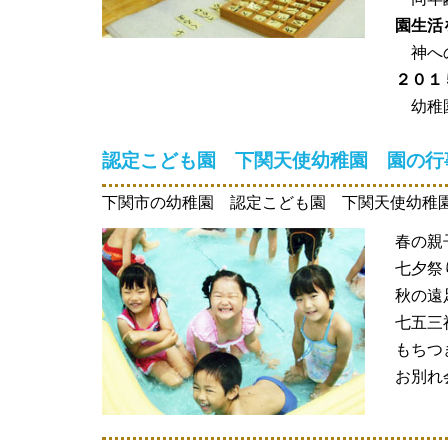
園生活
神への
２０１
幼稚園
認定こども園 下関天使幼稚園 園の行
下関市の幼稚園 認定こども園 下関天使幼稚
春の親
七夕祭
秋の遠
七五三
もちつ
お別れ