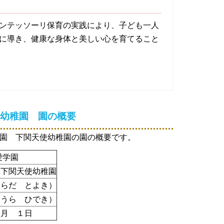
ンテッソーリ保育の実践により、子ども一人
に導き、健康な身体と美しい心を育てること
幼稚園 園の概要
園 下関天使幼稚園の園の概要です。
愛学園
 下関天使幼稚園
はらだ とよき）
まうら ひでき）
４月 １日