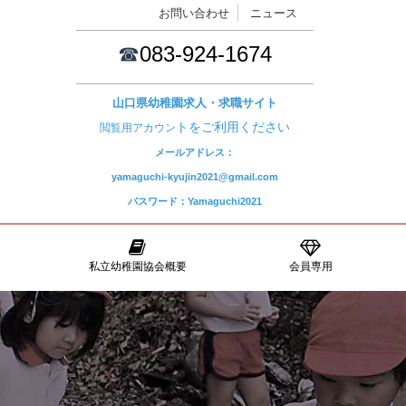
お問い合わせ
ニュース
☎
083-924-1674
山口県幼稚園求人・求職サイト
トをご利用ください
閲覧用アカウン
メールアドレス：
yamaguchi-kyujin2021@gmail.com
パスワード：Yamaguchi2021
私立幼稚園協会概要
会員専用