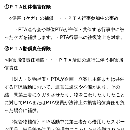
①ＰＴＡ団体傷害保険
○傷害（ケガ）の補償・・・ＰＴＡ行事参加中の事故
・PTA連合会や単位PTAが主催・共催する行事中に被
ったケガを補償します。・PTA行事への往復途上も対象。
②ＰＴＡ賠償責任保険
○損害賠償責任補償・・・ＰＴＡ活動の遂行に伴う損害賠
償責任
〈対人・対物補償〉PTAが企画・立案し主催または共催
するPTA活動において、運営に過失や不備があり、その
結 果第三者にケガをさせたり、物をこわしたりしたこと
に対してPTAまたはPTA役員が法律上の損害賠償責任を負
った場合に補償。
〈保管物補償〉PTA活動中に第三者から借用したスポー
ツ用品、備品等を使用・管理中にこわしたり盗難されたり