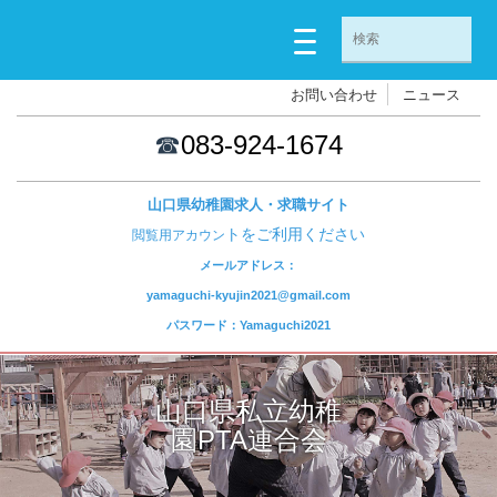
お問い合わせ
ニュース
☎
083-924-1674
山口県幼稚園求人・求職サイト
トをご利用ください
閲覧用アカウン
メールアドレス：
yamaguchi-kyujin2021@gmail.com
パスワード：Yamaguchi2021
山口県私立幼稚
園PTA連合会