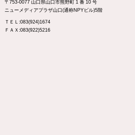
〒753-0077 山口県山口市熊野町 1 番 10 号
ニューメディアプラザ山口(通称NPYビル)5階
ＴＥＬ:083(924)1674
ＦＡＸ:083(922)5216