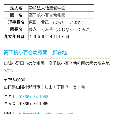
法人名
学校法人信望愛学園
園 名
高千帆小百合幼稚園
理事長名
原田 豊己（はらだ とよき）
園長名
藤永 くみ子（ふじなが くみこ）
創立年月日
１９５９年４月１６日
高千帆小百合幼稚園 所在地
山陽小野田市の幼稚園 高千帆小百合幼稚園の園の所在地
です。
〒756-0080
山口県山陽小野田市くし山１丁目３１番１号
ＴＥＬ
（0836）84-1958
ＦＡＸ（0836）84-1965
URL:
https://www.takachihosayuri.com/