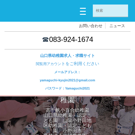
お問い合わせ
ニュース
☎
083-924-1674
山口県幼稚園求人・求職サイト
トをご利用ください
閲覧用アカウン
メールアドレス：
yamaguchi-kyujin2021@gmail.com
パスワード：Yamaguchi2021
高千帆小百合幼
稚園
高千帆小百合幼稚園
山口県幼稚園・認定こ
ども園 山陽小野田地
区幼稚園・認定こども
園 小野田市